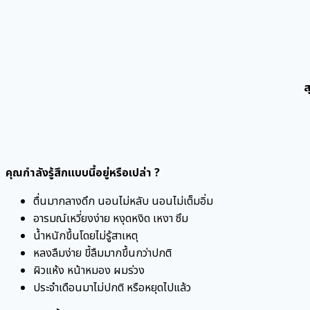
ส
คุณกำลังรู้สึกแบบนี้อยู่หรือเปล่า ?
ตื่นมากลางดึก นอนไม่หลับ นอนไม่เต็มอิ่ม
อารมณ์เหวี่ยงง่าย หงุดหงิด เหงา ซึม
น้ำหนักขึ้นโดยไม่รู้สาเหตุ
หลงลืมง่าย ขี้ลืมมากขึ้นกว่าปกติ
ผิวแห้ง หน้าหมอง ผมร่วง
ประจำเดือนมาไม่ปกติ หรือหยุดไปแล้ว