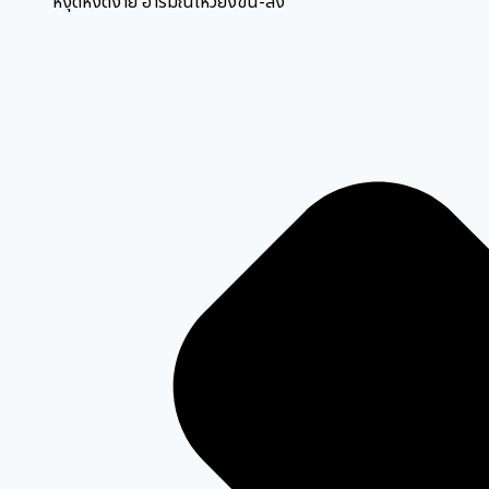
หงุดหงิดง่าย อารมณ์เหวี่ยงขึ้น-ลง