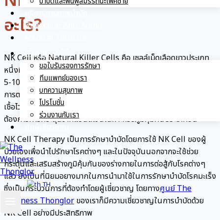
NK Cell คืออะไร? มีประโยชน์
บำบัดและฟื้นฟูสมรรถนะเพศชาย
บริการกายภาพบำบัด
อะไร?
ฟื้นฟูผิวและ Anti-Aging
Medical Tourism
เกี่ยวกับเรา
NK Cell หรือ Natural Killer Cells คือ เซลล์เม็ดเลือดขาวประเภท
ขอใบรับรองการรักษา
หนึ่งที่มีบทบาทสำคัญในระบบภูมิคุ้มกันของร่างกาย ซึ่งคิดเป็นเพียง
ทีมแพทย์ของเรา
5-10% ของเซลล์เม็ดเลือดขาวในร่างกายเท่านั้น โดยมีหน้าที่หลักใน
บทความสุขภาพ
การตรวจจับและทำลายเซลล์ที่ผิดปกติหรือเซลล์มะเร็ง รวมทั้งเซลล์ที่ติด
โปรโมชั่น
เชื้อไวรัส เซลล์ NK มีความสามารถในการทำลายเซลล์เหล่านี้ได้โดยไม่
ร่วมงานกับเรา
ต้องการการกระตุ้นจากแอนติเจนเฉพาะหรือภูมิคุ้มกันประเภทอื่น
นัดผู้เชี่ยวชาญ
NK Cell Therapy เป็นการรักษาบำบัดโดยการใช้ NK Cell ของผู้
ป่วยเองเพื่อนำไปรักษาโรคต่างๆ และในปัจจุบันนอกจากจะใช้ช่วย
กระตุ้นและเสริมสร้างภูมิคุ้มกันของร่างกายในการต่อสู้กับโรคต่างๆ
แล้ว ยังเป็นที่นิยมอยางมากในการนำมาใช้ในการรักษาบำบัดโรคมะเร็ง
TH
ซึ่งเป็นกระบวนการที่ต้องทำโดยผู้เชี่ยวชาญ โดยทาง
ศูนย์ The
Wellness Thonglor
ของเราก็มีความเชี่ยวชาญในการบำบัดด้วย
NK Cell อย่างมีประสิทธิภาพ