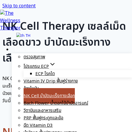
Skip to content
NK Cell Therapy เซลล์เม็ด
TH
เลือดขาว บำบัดมะเร็งทาง
โปรแกรมเวลเนส
เลือก
ตรวจสุขภาพ
โปรแกรม ECP
ECP โรคไต
NK Cell Therapy โปรแกรมกระตุ้นภูมิคุ้มกันและบำบัดรักษาโรค
Vitamin IV Drip ฟื้นฟูร่างกาย
มะเร็งแบบทางเลือกโดยผู้เชี่ยวชาญ โดยใช้เซลล์เม็ดเลือดขาวของผู้
ล้างไขมัน
ป่วยเองหรือผู้ให้บริจาค เห็นผลชัดเจน รวดเร็ว และปลอดภัย ติดต่อเรา
NK Cell บำบัดมะเร็งทางเลือก
วันนี้ เพื่อขอข้อมูลเพิ่มเติม
Bach Flower น้ำดอกไม้บำบัดอารมณ์
วิตามินและอาหารเสริม
PRP ฟื้นฟูกระดูกและข้อ
ฉีด Vitamin D3