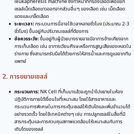
leukapheresis machine ซึ่งทำหน้าที่กรองเลือดเพื่อแยก
เซลล์เม็ดเลือดขาวออกจากส่วนอื่นๆ ของเลือด เช่น เม็ดเลือด
แดงและเกล็ดเลือด
ระยะเวลา:
กระบวนการนี้อาจใช้เวลาหลายชั่วโมง (ประมาณ 2-3
ชั่วโมง) ขึ้นอยู่กับปริมาณเซลล์ที่ต้องการ
ข้อควรระวัง:
ขึ้นอยู่กับผู้ป่วยบางรายอาจมีอาการข้างเคียงจาก
การเก็บเลือด เช่น อาการเวียนศีรษะหรือการสูญเสียของเหลวใน
ร่างกาย ซึ่งสามารถรับมือได้ด้วยการให้สารน้ำและการดูแลจากทีม
แพทย์
2. การขยายเซลล์
กระบวนการ:
NK Cell ที่เก็บมาแล้วจะถูกนำไปขยายในห้อง
ปฏิบัติการภายใต้เงื่อนไขที่เหมาะสม โดยใช้สารอาหารและ
กระบวนการพิเศษในการกระตุ้นเซลล์ให้เติบโตและเพิ่มจำนวนได้
อย่างรวดเร็ว โดยใช้เทคนิคต่างๆ เช่น การปลูกเซลล์ในสื่อที่มี
สารกระตุ้นและการควบคุมสภาพแวดล้อมให้เหมาะสมกับการ
เติบโตของเซลล์