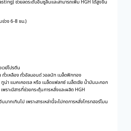
ting) ช่วยลดระดับอินซูลินและสามารถเพิ่ม HGH ได้สูงขึ้น
นช่วง 6-8 ชม.)
รือเวย์โปรตีน
ั่วเหลือง ถั่วอัลมอนด์ วอลนัท เมล็ดฟักทอง
ทูน่า แมคเคอเรล หรือ เมล็ดแฟลกซ์ เมล็ดเจีย น้ำมันมะกอก
 เพราะมีสารที่ช่วยกระตุ้นการหลั่งและผลิต HGH
เฟอีนมากเกินไป เพราะสารเหล่านี้จะไปกดการหลั่งโกรทฮอร์โมน