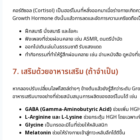
คอร์ติซอล (Cortisol) เป็นฮอร์โมนที่หลั่งออกมาเมื่อร่างกายเกิด
Growth Hormone ดังนั้นแล้วการลดและจัดการความเครียดถือเป็นสิ
ฝึกสมาธิ นั่งสมาธิ และโยคะ
ฟังเพลงที่ช่วยผ่อนคลาย เช่น ASMR, ดนตรีบำบัด
ออกไปเดินเล่นในธรรมชาติ รับแสงแดด
ทำกิจกรรมที่ทำให้รู้สึกผ่อนคลาย เช่น อ่านหนังสือ ดูหนังที
7. เสริมด้วยอาหารเสริม (ถ้าจำเป็น)
หากลองปรับเปลี่ยนไลฟไสตล์ต่างๆ ข้างต้นแล้วยังรู้สึกว่าระดับ
อาหารเสริมบางอย่างที่ช่วยสนับสนุนการผลิตของฮอร์โมนได้ เช่น
GABA (Gamma-Aminobutyric Acid)
ช่วยเพิ่ม HG
L-Arginine และ L-Lysine
ช่วยกระตุ้น HGH โดยเฉพาะ
Glycine
เป็นกรดอะมิโนที่ช่วยให้หลับสนิท
Melatonin
ช่วยให้ร่างกายเข้าสู่ภาวะหลับลึกได้ดีขึ้น