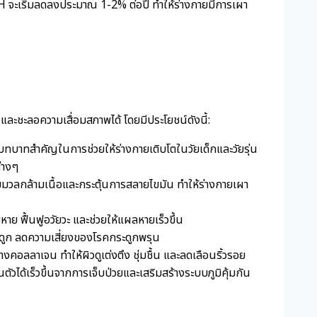
H จะเริ่มลดลงประมาณ 1-2% ต่อปี ทำให้ร่างกายมีการเผา
ะชะลอความเสื่อมสภาพได้ โดยมีประโยชน์ดังนี้:
ทบาทสำคัญในการช่วยให้ร่างกายเติบโตในวัยเด็กและวัยรุ่น
่างๆ
มมวลกล้ามเนื้อและกระตุ้นการสลายไขมัน ทำให้ร่างกายเผา
หาย ฟื้นฟูอวัยวะ และช่วยให้แผลหายเร็วขึ้น
ดูก ลดความเสี่ยงของโรคกระดูกพรุน
างคอลลาเจน ทำให้ผิวดูเต่งตึง ชุ่มชื้น และลดเลือนริ้วรอย
นตัวได้เร็วขึ้นจากการเจ็บป่วยและเสริมสร้างระบบภูมิคุ้มกัน