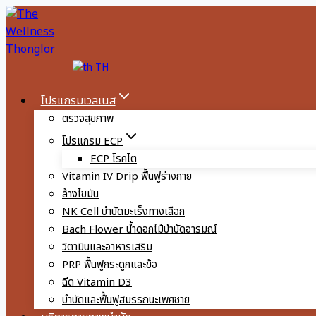
Skip
to
content
TH
โปรแกรมเวลเนส
ตรวจสุขภาพ
โปรแกรม ECP
ECP โรคไต
Vitamin IV Drip ฟื้นฟูร่างกาย
ล้างไขมัน
NK Cell บำบัดมะเร็งทางเลือก
Bach Flower น้ำดอกไม้บำบัดอารมณ์
วิตามินและอาหารเสริม
PRP ฟื้นฟูกระดูกและข้อ
ฉีด Vitamin D3
บำบัดและฟื้นฟูสมรรถนะเพศชาย