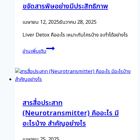
ร่างกาย
ขจัดสารพิษอย่างมีประสิทธิภาพ
เมษายน 12, 2025
ธันวาคม 28, 2025
Liver Detox คืออะไร เหมาะกับใครบ้าง จะทำได้อย่างไร
Liver
อ่านเพิ่มเติม
Detox
ดี
ท็
อกซ์
ตับ
วิธี
สารสื่อประสาท
การ
ช่วย
(Neurotransmitter) คืออะไร มี
ขจัด
อะไรบ้าง สำคัญอย่างไร
สาร
พิษ
เมษายน 25, 2025