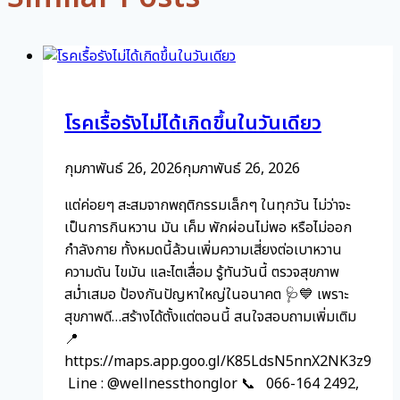
โรคเรื้อรังไม่ได้เกิดขึ้นในวันเดียว
กุมภาพันธ์ 26, 2026
กุมภาพันธ์ 26, 2026
แต่ค่อยๆ สะสมจากพฤติกรรมเล็กๆ ในทุกวัน ไม่ว่าจะ
เป็นการกินหวาน มัน เค็ม พักผ่อนไม่พอ หรือไม่ออก
กำลังกาย ทั้งหมดนี้ล้วนเพิ่มความเสี่ยงต่อเบาหวาน
ความดัน ไขมัน และไตเสื่อม รู้ทันวันนี้ ตรวจสุขภาพ
สม่ำเสมอ ป้องกันปัญหาใหญ่ในอนาคต 🩺💙 เพราะ
สุขภาพดี…สร้างได้ตั้งแต่ตอนนี้ สนใจสอบถามเพิ่มเติม
📍
https://maps.app.goo.gl/K85LdsN5nnX2NK3z9
Line : @wellnessthonglor 📞 066-164 2492,