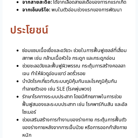
จากสายสะดือ:
ได้จากเลือดสายสะดือของทารกแรกเกิด
จากเอ็มบริโอ:
พบในตัวอ่อนช่วงแรกของการพัฒนา
ประโยชน์
ซ่อมแซมเนื้อเยื่อและอวัยวะ ช่วยในการฟื้นฟูเซลล์ที่เสื่อม
สภาพ เช่น กล้ามเนื้อหัวใจ กระดูก และกระดูกอ่อน
ช่วยชะลอวัยและฟื้นฟูผิวพรรณ กระตุ้นการสร้างคอลลา
เจน ทำให้ผิวดูอ่อนเยาว์ ลดริ้วรอย
บำบัดโรคเกี่ยวกับระบบภูมิคุ้มกันและโรคภูมิคุ้มกัน
ทำลายตัวเอง เช่น SLE (โรคพุ่มพวง)
รักษาโรคทางระบบประสาท โดยมีศักยภาพในการช่วย
ฟื้นฟูสมองและระบบประสาท เช่น โรคพาร์กินสัน และอัล
ไซเมอร์
ช่วยเสริมสร้างการทำงานของร่างกาย กระตุ้นการฟื้นตัว
ของร่างกายหลังจากการเจ็บป่วย หรือการออกกำลังกาย
หนัก