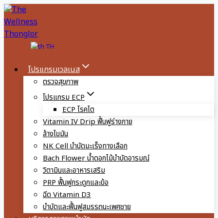
Skip
to
content
TH
โปรแกรมเวลเนส
ตรวจสุขภาพ
โปรแกรม ECP
ECP โรคไต
Vitamin IV Drip ฟื้นฟูร่างกาย
ล้างไขมัน
NK Cell บำบัดมะเร็งทางเลือก
Bach Flower น้ำดอกไม้บำบัดอารมณ์
วิตามินและอาหารเสริม
PRP ฟื้นฟูกระดูกและข้อ
ฉีด Vitamin D3
บำบัดและฟื้นฟูสมรรถนะเพศชาย