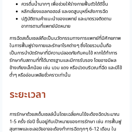
ควรดื่มน้ำมากๆ เพื่อช่วยให้ร่างกายฟื้นตัวได้ดีขึ้น
หลีกเลี่ยงแอลกอฮอล์ และงดสูบบุหรี่หลังการฉีด
ปฏิบัติตามคำแนะนำของแพทย์ และมาตรวจติดตาม
อาการตามที่แพทย์นัดหมาย
การฉีดสเต็มเซลล์ถือเป็นนวัตกรรมทางการแพทย์ที่มีศักยภาพ
ในการฟื้นฟูร่างกายและรักษาโรคต่างๆ ซึ่งโดยรวมนั้นถือ
เป็นการบำบัดรักษาที่มีความปลอดภัยกับคนไข้ หากได้ทำการ
รักษากับสถานที่ที่ได้มาตรฐานและมีการรับรอง โดยอาจมีผล
ข้างเคียงเล็กน้อย เช่น บวม แดง หรือปวดบริเวณที่ฉีด และมีไข้
ต่ำๆ หรืออ่อนเพลียชั่วคราวเท่านั้น
ระยะเวลา
การรักษาด้วยสเต็มเซลล์นั้นโดยเฉลี่ยคนไข้จะต้องฉีดประมาณ
1-5 ครั้ง ต่อปี ขึ้นอยู่กับเป้าหมายของการรักษา เช่น การฟื้นฟู
สุขภาพและชะลอวัยอาจจะต้องทำการฉีดทุกๆ 6-12 เดือน ใน