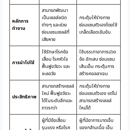
สามารถพัฒนา
เป็นเซลล์ชนิด
กระตุ้นให้ร่างกาย
หลักการ
ต่างๆ และช่วย
ซ่อมแซมตัวเองโดยใช้
ทำงาน
ซ่อมแซมเซลล์ที่
เกล็ดเลือดเข้มข้น
เสียหาย
ใช้รักษาโรคข้อ
ใช้บรรเทาอาการปวด
เสื่อม โรคหัวใจ
ข้อ อักเสบ ซ่อมแซม
การนำไปใช้
ฟื้นฟูอวัยวะ และ
เส้นเอ็น กระตุ้นการ
ชะลอวัย
สร้างคอลลาเจน
สามารถสร้างเซลล์
กระตุ้นให้ร่างกาย
ใหม่ ฟื้นฟูอวัยวะ
ซ่อมแซมตัวเอง แต่ไม่
ประสิทธิภาพ
ได้ในระดับลึกและ
สามารถสร้างเซลล์
ถาวรกว่า
ใหม่ได้
ผู้ที่มีข้อเสื่อม
ผู้ที่มีอาการบาดเจ็บ
รุนแรง หรือโรค
ของกล้ามเนื้อ เอ็น