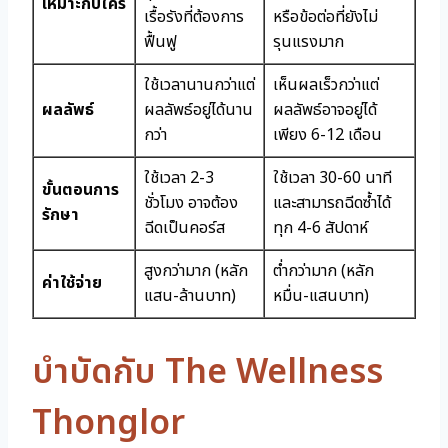
เหมาะกับใคร
เรื้อรังที่ต้องการ
หรือข้อต่อที่ยังไม่
ฟื้นฟู
รุนแรงมาก
ใช้เวลานานกว่าแต่
เห็นผลเร็วกว่าแต่
ผลลัพธ์
ผลลัพธ์อยู่ได้นาน
ผลลัพธ์อาจอยู่ได้
กว่า
เพียง 6-12 เดือน
ใช้เวลา 2-3
ใช้เวลา 30-60 นาที
ขั้นตอนการ
ชั่วโมง อาจต้อง
และสามารถฉีดซ้ำได้
รักษา
ฉีดเป็นคอร์ส
ทุก 4-6 สัปดาห์
สูงกว่ามาก (หลัก
ต่ำกว่ามาก (หลัก
ค่าใช้จ่าย
แสน-ล้านบาท)
หมื่น-แสนบาท)
บำบัดกับ The Wellness
Thonglor