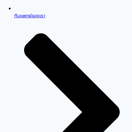
ทีมแพทย์ของเรา