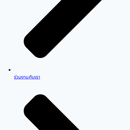
ร่วมงานกับเรา