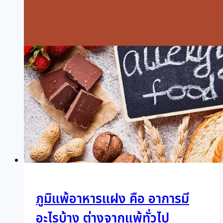
ภูมิแพ้อาหารแฝง คือ อาการมี
อะไรบ้าง ต่างจากแพ้ทั่วไป