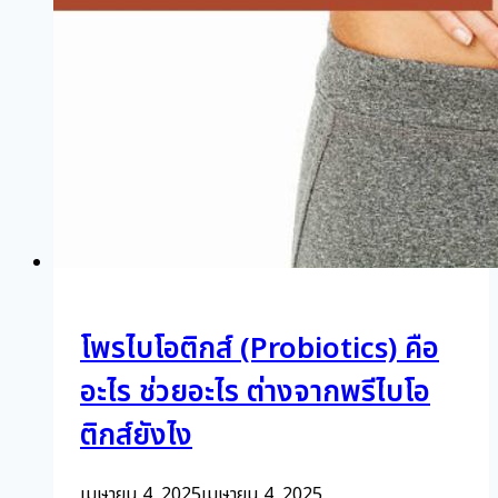
โพรไบโอติกส์ (Probiotics) คือ
อะไร ช่วยอะไร ต่างจากพรีไบโอ
ติกส์ยังไง
เมษายน 4, 2025
เมษายน 4, 2025