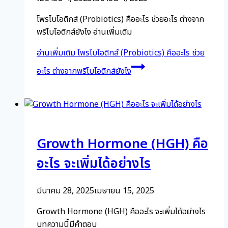
โพรไบโอติกส์ (Probiotics) คืออะไร ช่วยอะไร ต่างจาก
พรีไบโอติกส์ยังไง อ่านเพิ่มเติม
อ่านเพิ่มเติม
โพรไบโอติกส์ (Probiotics) คืออะไร ช่วย
อะไร ต่างจากพรีไบโอติกส์ยังไง
Growth Hormone (HGH) คือ
อะไร จะเพิ่มได้อย่างไร
มีนาคม 28, 2025
เมษายน 15, 2025
Growth Hormone (HGH) คืออะไร จะเพิ่มได้อย่างไร
บทความนี้มีคำตอบ