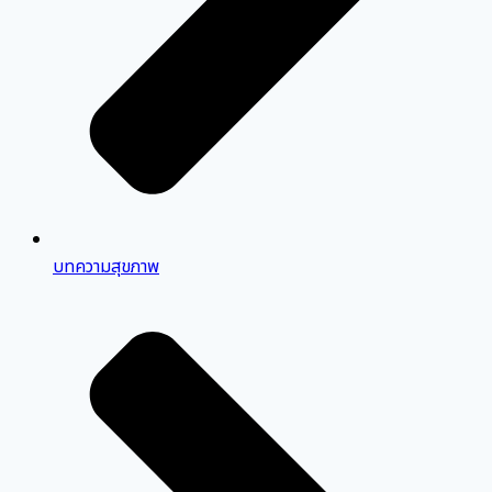
บทความสุขภาพ