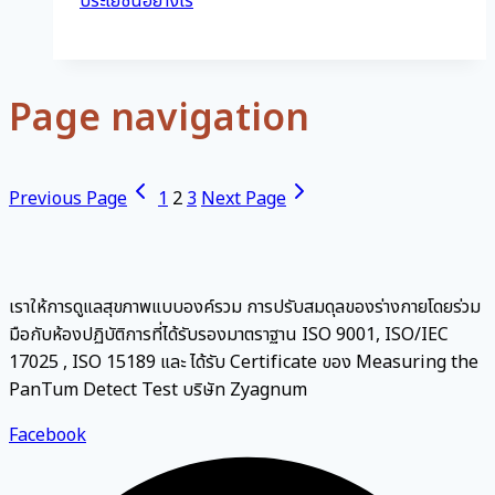
ประโยชน์อย่างไร
Page navigation
Previous Page
1
2
3
Next Page
เราให้การดูแลสุขภาพแบบองค์รวม การปรับสมดุลของร่างกายโดยร่วม
มือกับห้องปฏิบัติการที่ได้รับรองมาตราฐาน ISO 9001, ISO/IEC
17025 , ISO 15189 และ ได้รับ Certificate ของ Measuring the
PanTum Detect Test บริษัท Zyagnum
Facebook