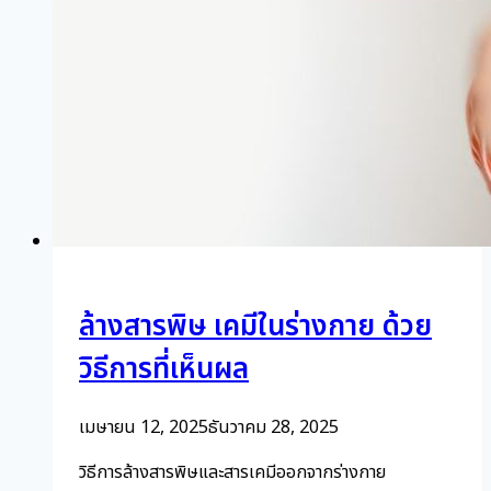
ล้างสารพิษ เคมีในร่างกาย ด้วย
วิธีการที่เห็นผล
เมษายน 12, 2025
ธันวาคม 28, 2025
วิธีการล้างสารพิษและสารเคมีออกจากร่างกาย