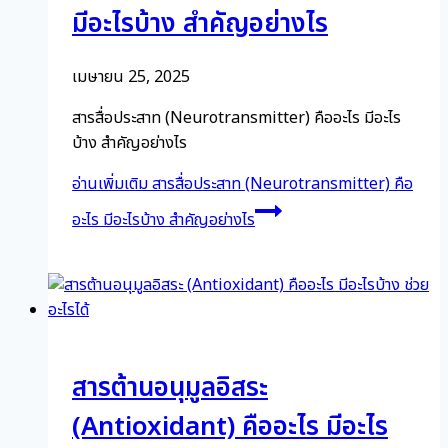
มีอะไรบ้าง สำคัญอย่างไร
เมษายน 25, 2025
สารสื่อประสาท (Neurotransmitter) คืออะไร มีอะไร
บ้าง สำคัญอย่างไร
อ่านเพิ่มเติม
สารสื่อประสาท (Neurotransmitter) คือ
อะไร มีอะไรบ้าง สำคัญอย่างไร
สารต้านอนุมูลอิสระ
(Antioxidant) คืออะไร มีอะไร