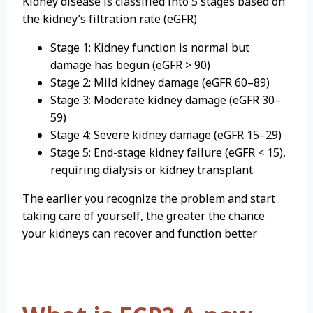
Kidney disease is classified into 5 stages based on
the kidney’s filtration rate (eGFR)
Stage 1: Kidney function is normal but
damage has begun (eGFR > 90)
Stage 2: Mild kidney damage (eGFR 60–89)
Stage 3: Moderate kidney damage (eGFR 30–
59)
Stage 4: Severe kidney damage (eGFR 15–29)
Stage 5: End-stage kidney failure (eGFR < 15),
requiring dialysis or kidney transplant
The earlier you recognize the problem and start
taking care of yourself, the greater the chance
your kidneys can recover and function better