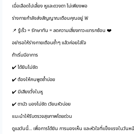
เมื่อเลือดไปเลี้ยง หูและดวงตา ไม่เพียงพอ
ร่างกายกำลังส่งสัญญาณเตือนคุณอยู่ 🚨
📌 รู้เร็ว = รักษาทัน = ลดความเสี่ยงภาวะแทรกซ้อน ❤️
อย่ารอให้ร่างกายเตือนซ้ำๆ แล้วค่อยใส่ใจ
ถ้าเริ่มมีอาการ
✔️ ได้ยินไม่ชัด
✔️ ต้องให้คนพูดซ้ำบ่อย
✔️ มีเสียงวิ้งในหู
✔️ ตามัว มองไม่ชัด เวียนหัวบ่อย
แนะนำให้รีบตรวจสุขภาพโดยด่วน
ดูแลวันนี้… เพื่อการได้ยิน การมองเห็น และหัวใจที่แข็งแรงในวันหน