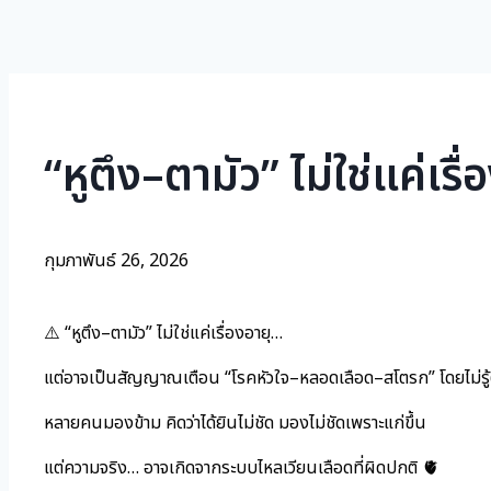
“หูตึง–ตามัว” ไม่ใช่แค่เรื
กุมภาพันธ์ 26, 2026
⚠️ “หูตึง–ตามัว” ไม่ใช่แค่เรื่องอายุ…
แต่อาจเป็นสัญญาณเตือน “โรคหัวใจ–หลอดเลือด–สโตรก” โดยไม่รู้ต
หลายคนมองข้าม คิดว่าได้ยินไม่ชัด มองไม่ชัดเพราะแก่ขึ้น
แต่ความจริง… อาจเกิดจากระบบไหลเวียนเลือดที่ผิดปกติ 🫀