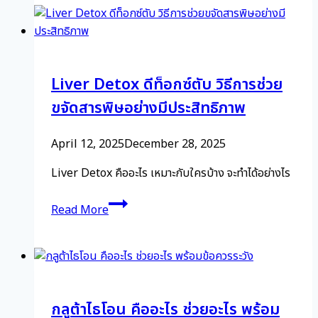
realize
มี
we
วิตามิน
have
ดี
it,
กิน
it’s
Liver Detox ดีท็อกซ์ตับ วิธีการช่วย
อะไร
often
แล้ว
ขจัดสารพิษอย่างมีประสิทธิภาพ
too
ได้
late.
Vitamin
April 12, 2025
December 28, 2025
D
บ้าง
Liver Detox คืออะไร เหมาะกับใครบ้าง จะทำได้อย่างไร
Liver
Read More
Detox
ดี
ท็
อกซ์
ตับ
กลูต้าไธโอน คืออะไร ช่วยอะไร พร้อม
วิธี