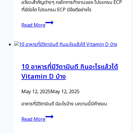
อวัยวะสำคัญต่างๆ กลไกการทำงานของ โปรแกรม ECP
ที่มีต่อไต โปรแกรม ECP มีข้อดีอย่างไร
Kidney
Read More
disease…
is
not
as
far
10 อาหารที่มีวิตามินดี กินอะไรแล้วได้
from
us
Vitamin D บ้าง
as
we
May 12, 2025
May 12, 2025
think.
By
อาหารที่มีวิตามินดี มีอะไรบ้าง บความนี้มีคำตอบ
the
10
time
Read More
อาหาร
we
ที่