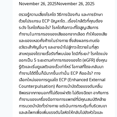
November 26, 2025
November 26, 2025
ตรวจรู้ความเสี่ยงโรคไต วิธีการป้องกัน และการรักษา
ด้วยโปรแกรม ECP ปัญหาไต…เรื่องใกล้ตัวที่คุณต้อง
ระวัง โรคไตคืออะไร? โรคไตคือภาวะที่ไตสูญเสียการ
ทำงานในการกรองของเสียออกจากเลือด ทำให้ของเสีย
และของเหลวคั่งค้างในร่างกาย ซึ่งส่งผลกระทบต่อ
อวัยวะสำคัญอื่นๆ และอาจนำไปสู่ภาวะไตวายในที่สุด
สาเหตุของไตวายเรื้อรังที่พบบ่อย ไตมีกี่ระยะ? โรคไตแบ่ง
ออกเป็น 5 ระยะตามค่าการกรองของไต (eGFR) ยิ่งคุณ
รู้ตัวและเริ่มดูแลตัวเองเร็วเท่าไหร่ โอกาสที่ไตจะกลับมา
ทำงานได้ดีขึ้นก็มีมากขึ้นเท่านั้น ECP คืออะไร? ทาง
เลือกใหม่ของการดูแลไต ECP (Enhanced External
Counterpulsation) คือการบำบัดด้วยแรงดันคลื่น
ชีพจรจากภายนอกที่ไม่ต้องผ่าตัด ไม่ต้องฉีดยา อาศัยการ
ทำงานของเครื่องมือทางการแพทย์ที่มีคุณสมบัติคล้าย
การนวดบำบัดทั่วร่างกาย แต่เน้นการกระตุ้นที่บริเวณขา
และสะโพกเพื่อเพิ่มแรงดันโลหิตให้กลับไปยังหัวใจและ