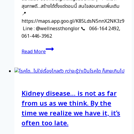
สุขภาพดี…สร้างได้ตั้งแต่ตอนนี้ สนใจสอบถามเพิ่มเติม
📍
https://maps.app.goo.gl/K85LdsN5nnX2NK3z9
Line : @wellnessthonglor 📞 066-164 2492,
061-446-3962
โรค
Read More
เรื้อรัง
ไม่
ได้
เกิด
ขึ้น
Kidney disease… is not as far
ใน
วัน
from us as we think. By the
เดียว
time we realize we have it, it’s
often too late.