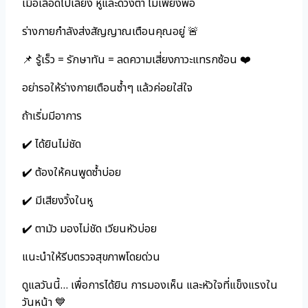
เมื่อเลือดไปเลี้ยง หูและดวงตา ไม่เพียงพอ
ร่างกายกำลังส่งสัญญาณเตือนคุณอยู่ 🚨
📌 รู้เร็ว = รักษาทัน = ลดความเสี่ยงภาวะแทรกซ้อน ❤️
อย่ารอให้ร่างกายเตือนซ้ำๆ แล้วค่อยใส่ใจ
ถ้าเริ่มมีอาการ
✔️ ได้ยินไม่ชัด
✔️ ต้องให้คนพูดซ้ำบ่อย
✔️ มีเสียงวิ้งในหู
✔️ ตามัว มองไม่ชัด เวียนหัวบ่อย
แนะนำให้รีบตรวจสุขภาพโดยด่วน
ดูแลวันนี้… เพื่อการได้ยิน การมองเห็น และหัวใจที่แข็งแรงใน
วันหน้า 💙